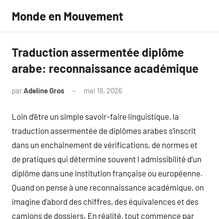
Aller
Monde en Mouvement
au
contenu
Traduction assermentée diplôme
arabe: reconnaissance académique
par
Adeline Gros
mai 19, 2026
Aucun
commentaire
Loin d’être un simple savoir-faire linguistique, la
traduction assermentée de diplômes arabes s’inscrit
dans un enchaînement de vérifications, de normes et
de pratiques qui détermine souvent l admissibilité d’un
diplôme dans une institution française ou européenne.
Quand on pense à une reconnaissance académique, on
imagine d’abord des chiffres, des équivalences et des
camions de dossiers. En réalité, tout commence par