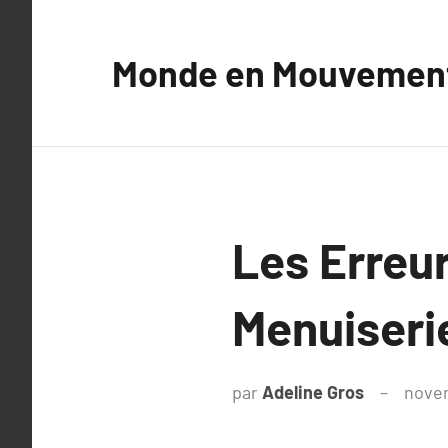
Aller
au
Monde en Mouvemen
contenu
Les Erreur
Menuiseri
par
Adeline Gros
nove