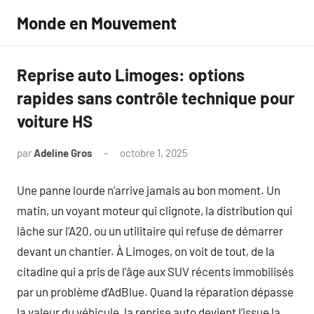
Aller
Monde en Mouvement
au
contenu
Reprise auto Limoges: options
rapides sans contrôle technique pour
voiture HS
par
Adeline Gros
octobre 1, 2025
Aucun
commentaire
Une panne lourde n’arrive jamais au bon moment. Un
matin, un voyant moteur qui clignote, la distribution qui
lâche sur l’A20, ou un utilitaire qui refuse de démarrer
devant un chantier. À Limoges, on voit de tout, de la
citadine qui a pris de l’âge aux SUV récents immobilisés
par un problème d’AdBlue. Quand la réparation dépasse
la valeur du véhicule, la reprise auto devient l’issue la