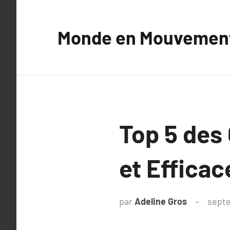
Aller
au
Monde en Mouvemen
contenu
Top 5 des
et Efficac
par
Adeline Gros
septe