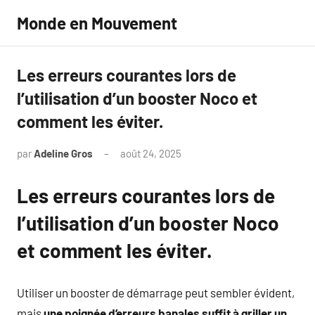
Aller
Monde en Mouvement
au
contenu
Les erreurs courantes lors de
l’utilisation d’un booster Noco et
comment les éviter.
par
Adeline Gros
août 24, 2025
Aucun
commentaire
Les erreurs courantes lors de
l’utilisation d’un booster Noco
et comment les éviter.
Utiliser un booster de démarrage peut sembler évident,
mais
une poignée d’erreurs banales suffit à griller un