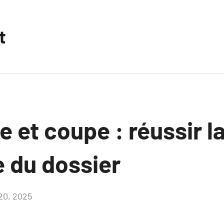
t
 et coupe : réussir l
 du dossier
20, 2025
Aucun
commentaire