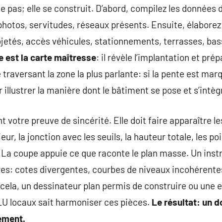
 pas; elle se construit. D’abord, compilez les données d
photos, servitudes, réseaux présents. Ensuite, élabore
jetés, accès véhicules, stationnements, terrasses, bass
 est la carte maîtresse
: il révèle l’implantation et pré
 traversant la zone la plus parlante: si la pente est ma
 illustrer la manière dont le bâtiment se pose et s’intèg
t votre preuve de sincérité. Elle doit faire apparaître le
ieur, la jonction avec les seuils, la hauteur totale, les po
. La coupe appuie ce que raconte le plan masse. Un ins
res: cotes divergentes, courbes de niveaux incohérentes,
r cela, un dessinateur plan permis de construire ou une 
LU locaux sait harmoniser ces pièces.
Le résultat: un do
ement.