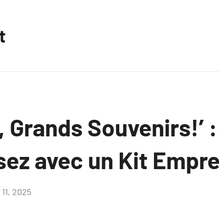
t
, Grands Souvenirs!’ :
sez avec un Kit Empre
t 11, 2025
Aucun
commentaire