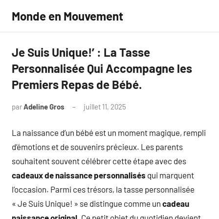
Aller
Monde en Mouvement
au
contenu
Je Suis Unique!’ : La Tasse
Personnalisée Qui Accompagne les
Premiers Repas de Bébé.
par
Adeline Gros
juillet 11, 2025
Aucun
commentaire
La naissance d’un bébé est un moment magique, rempli
d’émotions et de souvenirs précieux. Les parents
souhaitent souvent célébrer cette étape avec des
cadeaux de naissance personnalisés
qui marquent
l’occasion. Parmi ces trésors, la tasse personnalisée
« Je Suis Unique! » se distingue comme un
cadeau
naissance original
. Ce petit objet du quotidien devient