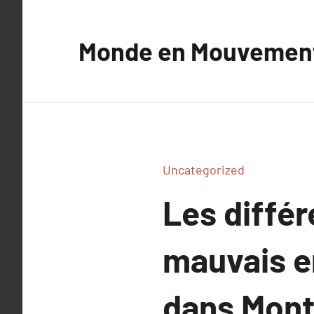
Aller
au
Monde en Mouvemen
contenu
Uncategorized
Les diffé
mauvais e
dans Mont