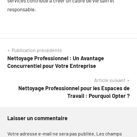
services contribue à créer un cadre de vie sain et
responsable.
Navigation
Publication précédente
Nettoyage Professionnel : Un Avantage
de
Concurrentiel pour Votre Entreprise
l’article
Article suivant
Nettoyage Professionnel pour les Espaces de
Travail : Pourquoi Opter ?
Laisser un commentaire
Votre adresse e-mail ne sera pas publiée.
Les champs