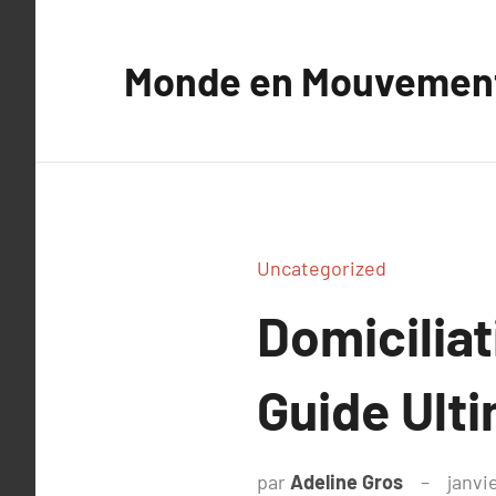
Aller
au
Monde en Mouvemen
contenu
Uncategorized
Domiciliat
Guide Ult
par
Adeline Gros
janvi